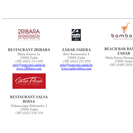
BEACH BAR B
RESTAURANT 2RIBARA
ZADAR JADERA
ZADAR
Blaža Jurjeva 1a
Brne Karnarutića 4
23000 Zadar
23000 Zadar
Obala Kneza Domag
+385 (0)23 213 445
+385 (0)23 251 859
23000 Zadar
info@restorani-zadar.hr
info@restorani-zadar.hr
+385 (0)99 2059
www.2Ribara.com
www.zadarjadera.com
RESTAURANT SALSA
ROSSA
Poljana pape Aleksandra 3
23000 Zadar
+385 (0)23 250 514